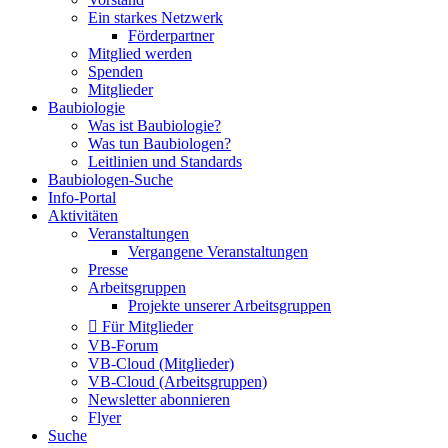
Ein starkes Netzwerk
Förderpartner
Mitglied werden
Spenden
Mitglieder
Baubiologie
Was ist Baubiologie?
Was tun Baubiologen?
Leitlinien und Standards
Baubiologen-Suche
Info-Portal
Aktivitäten
Veranstaltungen
Vergangene Veranstaltungen
Presse
Arbeitsgruppen
Projekte unserer Arbeitsgruppen
Für Mitglieder
VB-Forum
VB-Cloud (Mitglieder)
VB-Cloud (Arbeitsgruppen)
Newsletter abonnieren
Flyer
Suche