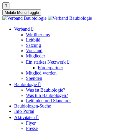
Mobile Menu Toggle
Verband
Wir über uns
Leitbild
Satzung
Vorstand
Mitglieder
Ein starkes Netzwerk
Förderpartner
Mitglied werden
Spenden
Baubiologie
Was ist Baubiologie?
Was tun Baubiologen?
Leitlinien und Standards
Baubiologen-Suche
Info-Portal
Aktivitäten
Flyer
Presse