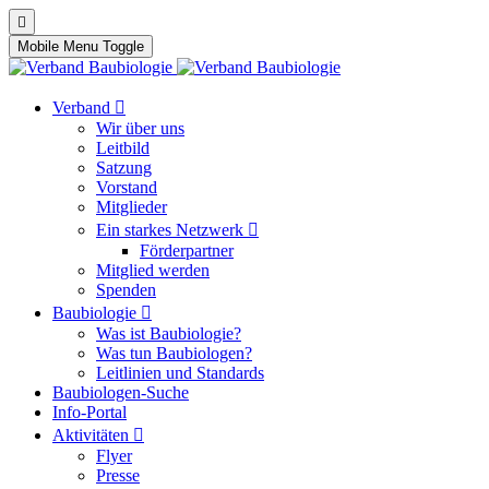
Mobile Menu Toggle
Verband
Wir über uns
Leitbild
Satzung
Vorstand
Mitglieder
Ein starkes Netzwerk
Förderpartner
Mitglied werden
Spenden
Baubiologie
Was ist Baubiologie?
Was tun Baubiologen?
Leitlinien und Standards
Baubiologen-Suche
Info-Portal
Aktivitäten
Flyer
Presse