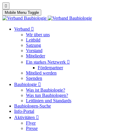
Mobile Menu Toggle
Verband
Wir über uns
Leitbild
Satzung
Vorstand
Mitglieder
Ein starkes Netzwerk
Förderpartner
Mitglied werden
Spenden
Baubiologie
Was ist Baubiologie?
Was tun Baubiologen?
Leitlinien und Standards
Baubiologen-Suche
Info-Portal
Aktivitäten
Flyer
Presse