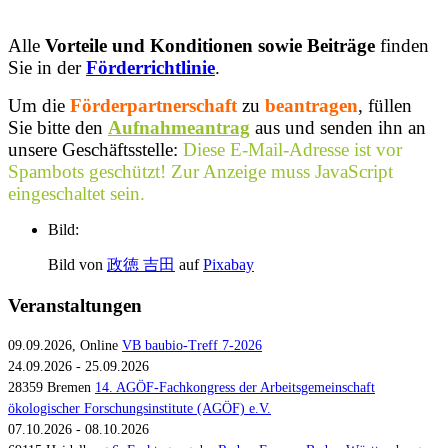
Alle
Vorteile und Konditionen sowie Beiträge
finden
Sie in der
Förderrichtlinie
.
Um die
Förderpartnerschaft
zu
beantragen
, füllen
Sie bitte den
Aufnahmeantrag
aus und senden ihn an
unsere Geschäftsstelle:
Diese E-Mail-Adresse ist vor
Spambots geschützt! Zur Anzeige muss JavaScript
eingeschaltet sein.
Bild:
Bild von
政徳 吉田
auf
Pixabay
Veranstaltungen
09.09.2026, Online
VB baubio-Treff 7-2026
24.09.2026 - 25.09.2026
28359 Bremen
14. AGÖF-Fachkongress der Arbeitsgemeinschaft
ökologischer Forschungsinstitute (AGÖF) e.V.
07.10.2026 - 08.10.2026