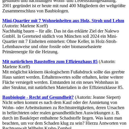
gesunden und nachhaltigen Wohn- und Lebensraumgestaltung.
2001 gegründet ist er heute mit rund 400 Mitgliedern der weltgrößte
Zusammenschluss von Baubiologen.
Mini-Quartier mit 7 Wohneinheiten aus Holz, Stroh und Lehm
(Autorin: Marlene Korff)
Nachhaltig bauen – für alle. Das ist das erklärte Ziel der Nalewo
GmbH. In Geretsried südlich von München soll 2024 ein Mini-
Quartier mit 7 Einheiten entstehen: Ohne Keller, in Holz-Stroh-
Lehmbauweise und ohne fossile oder biomassebasierte
Primärenergie für die Heizung.
Mit natürlichen Baustoffen zum Effizienzhaus 85
(Autorin:
Marlene Korff)
Mit möglichst kleinem ökologischem Fußabdruck sollte das geerbte
Haus saniert werden. Erhaltenswertes sollte erhalten, keine weitere
Fläche versiegelt werden. Entstanden ist ein neues Wohnhaus in
alter Struktur, mit natürlichen Materialien in der Effizienzklasse 85.
Baubiologie - Recht auf Gesundheit?
(Autorin: Jeanne Siepert)
Nicht selten kommt es nach dem Kauf oder der Anmietung von
Wohn- oder Arbeitsräumen zu Rechtsstreitigkeiten, deren Ursachen
in befürchteten oder realen gesundheitlichen Auswirkungen z. B.
durch im Baukörper enthaltene Schadstoffe liegen. Was kann man
beachten, um vor dem Schaden klug zu sein? Hierzu Antworten von
Rechtsanwalt Wilhelm Krahn-Zembol.