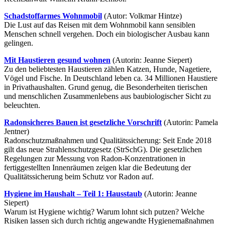
Schadstoffarmes Wohnmobil
(Autor: Volkmar Hintze)
Die Lust auf das Reisen mit dem Wohnmobil kann sensiblen
Menschen schnell vergehen. Doch ein biologischer Ausbau kann
gelingen.
Mit Haustieren gesund wohnen
(Autorin: Jeanne Siepert)
Zu den beliebtesten Haustieren zählen Katzen, Hunde, Nagetiere,
Vögel und Fische. In Deutschland leben ca. 34 Millionen Haustiere
in Privathaushalten. Grund genug, die Besonderheiten tierischen
und menschlichen Zusammenlebens aus baubiologischer Sicht zu
beleuchten.
Radonsicheres Bauen ist gesetzliche Vorschrift
(Autorin: Pamela
Jentner)
Radonschutzmaßnahmen und Qualitätssicherung: Seit Ende 2018
gilt das neue Strahlenschutzgesetz (StrSchG). Die gesetzlichen
Regelungen zur Messung von Radon-Konzentrationen in
fertiggestellten Innenräumen zeigen klar die Bedeutung der
Qualitätssicherung beim Schutz vor Radon auf.
Hygiene im Haushalt – Teil 1: Hausstaub
(Autorin: Jeanne
Siepert)
Warum ist Hygiene wichtig? Warum lohnt sich putzen? Welche
Risiken lassen sich durch richtig angewandte Hygienemaßnahmen