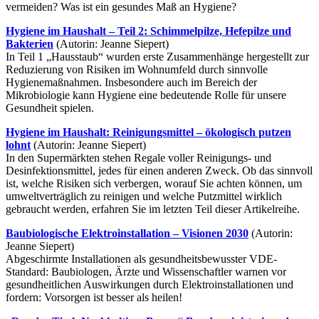
vermeiden? Was ist ein gesundes Maß an Hygiene?
Hygiene im Haushalt – Teil 2: Schimmelpilze, Hefepilze und
Bakterien
(Autorin: Jeanne Siepert)
In Teil 1 „Hausstaub“ wurden erste Zusammenhänge hergestellt zur
Reduzierung von Risiken im Wohnumfeld durch sinnvolle
Hygienemaßnahmen. Insbesondere auch im Bereich der
Mikrobiologie kann Hygiene eine bedeutende Rolle für unsere
Gesundheit spielen.
Hygiene im Haushalt: Reinigungsmittel – ökologisch putzen
lohnt
(Autorin: Jeanne Siepert)
In den Supermärkten stehen Regale voller Reinigungs- und
Desinfektionsmittel, jedes für einen anderen Zweck. Ob das sinnvoll
ist, welche Risiken sich verbergen, worauf Sie achten können, um
umweltverträglich zu reinigen und welche Putzmittel wirklich
gebraucht werden, erfahren Sie im letzten Teil dieser Artikelreihe.
Baubiologische Elektroinstallation – Visionen 2030
(Autorin:
Jeanne Siepert)
Abgeschirmte Installationen als gesundheitsbewusster VDE-
Standard: Baubiologen, Ärzte und Wissenschaftler warnen vor
gesundheitlichen Auswirkungen durch Elektroinstallationen und
fordern: Vorsorgen ist besser als heilen!