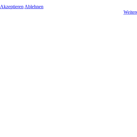
Akzeptieren
Ablehnen
Weiter