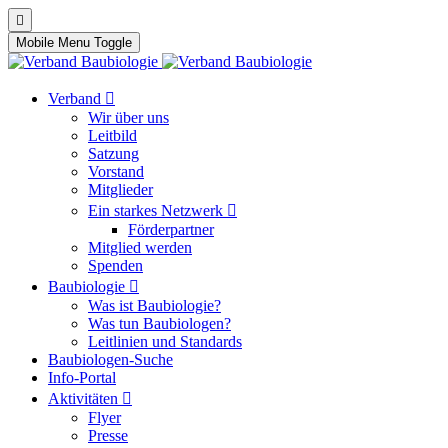
Mobile Menu Toggle
Verband
Wir über uns
Leitbild
Satzung
Vorstand
Mitglieder
Ein starkes Netzwerk
Förderpartner
Mitglied werden
Spenden
Baubiologie
Was ist Baubiologie?
Was tun Baubiologen?
Leitlinien und Standards
Baubiologen-Suche
Info-Portal
Aktivitäten
Flyer
Presse