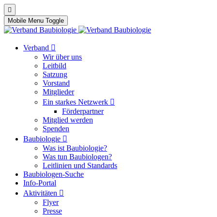
Mobile Menu Toggle
Verband
Wir über uns
Leitbild
Satzung
Vorstand
Mitglieder
Ein starkes Netzwerk
Förderpartner
Mitglied werden
Spenden
Baubiologie
Was ist Baubiologie?
Was tun Baubiologen?
Leitlinien und Standards
Baubiologen-Suche
Info-Portal
Aktivitäten
Flyer
Presse