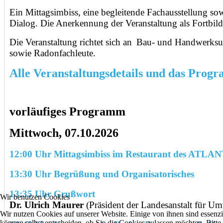
Ein Mittagsimbiss, eine begleitende Fachausstellung s
Dialog. Die Anerkennung der Veranstaltung als Fortb
Die Veranstaltung richtet sich an
Bau- und Handwerksun
sowie Radonfachleute.
Alle Veranstaltungsdetails und das Prog
vorläufiges Programm
Mittwoch, 07.10.2026
12:00 Uhr Mittagsimbiss im Restaurant des ATLAN
13:30 Uhr Begrüßung und Organisatorisches
13:35 Uhr Grußwort
Wir benutzen Cookies
Dr. Ulrich Maurer
(Präsident der Landesanstalt für U
Wir nutzen Cookies auf unserer Website. Einige von ihnen sind essenzi
können selbst entscheiden, ob Sie die Cookies zulassen möchten. Bitte