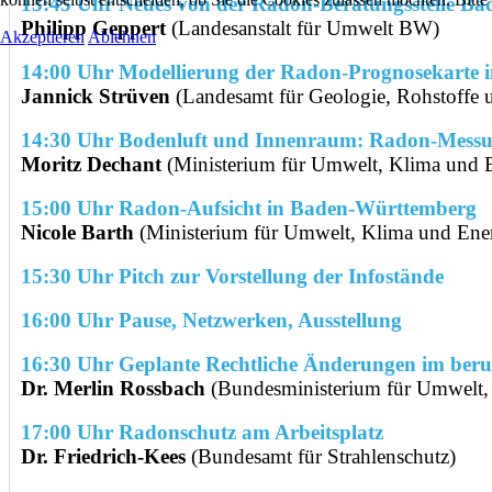
13:45 Uhr Neues von der Radon-Beratungsstelle B
Philipp Geppert
(Landesanstalt für Umwelt BW)
Akzeptieren
Ablehnen
14:00 Uhr Modellierung der Radon-Prognosekarte
Jannick Strüven
(Landesamt für Geologie, Rohstoffe 
14:30 Uhr Bodenluft und Innenraum: Radon-Mess
Moritz Dechant
(Ministerium für Umwelt, Klima und 
15:00 Uhr Radon-Aufsicht in Baden-Württemberg
Nicole Barth
(Ministerium für Umwelt, Klima und Ene
15:30 Uhr Pitch zur Vorstellung der Infostände
16:00 Uhr Pause, Netzwerken, Ausstellung
16:30 Uhr Geplante Rechtliche Änderungen im beru
Dr. Merlin Rossbach
(Bundesministerium für Umwelt, K
17:00 Uhr Radonschutz am Arbeitsplatz
Dr. Friedrich-Kees
(Bundesamt für Strahlenschutz)