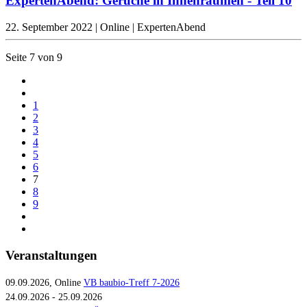
ExpertenAbend: Gerüche in Innenräumen - Teil 10
22. September 2022 | Online | ExpertenAbend
Seite 7 von 9
1
2
3
4
5
6
7
8
9
Veranstaltungen
09.09.2026, Online
VB baubio-Treff 7-2026
24.09.2026 - 25.09.2026