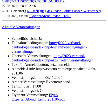
ökologischer Forschungsinstitute (AGÖF) e.V.
07.10.2026 - 08.10.2026
69115 Heidelberg
6. Fachtagung des Radon-Forums Baden-Württemberg
12.10.2026, Online
ExpertenAbend Radon - Teil 8
Aktuelle Veranstaltungen
Schnellübersicht:
Ja
Teilnahmebedingungen:
http://j2023.verband-
baubiologie.de/index.php/teilnahmebedingungen-
veranstaltungen
Übersicht Veranstaltungen:
http://j2023.verband-
baubiologie.de/index.php/aktivitaeten/veranstaltungen
Text für Anmeldebutton:
Jetzt anmelden
Anmelde-Link:
https://eveeno.com/expertenabend-licht-
251106
Veranstaltungstermin:
06.11.2025
Art der Veranstaltung:
ExpertenAbend
Termin Start:
17:00
Veranstaltungsort:
Online
Flyer zur Veranstaltung:
Flyer-
ExpertenAbend_Licht_251106.pdf